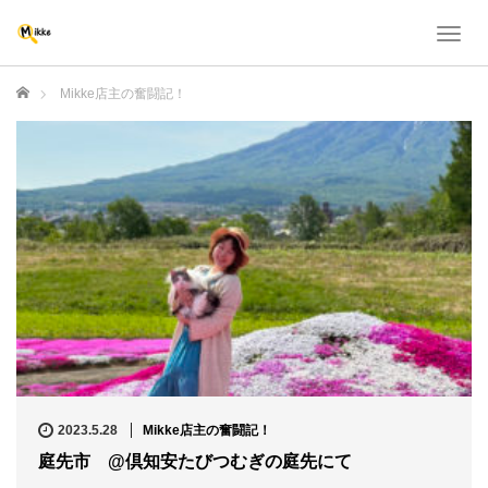
T
o
g
ホーム
Mikke店主の奮闘記！
g
l
e
n
a
v
i
g
a
t
i
o
n
2023.5.28
Mikke店主の奮闘記！
庭先市 @倶知安たびつむぎの庭先にて