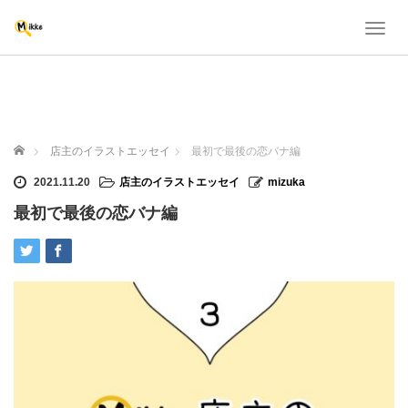
T
o
g
g
l
e
n
ホーム
店主のイラストエッセイ
最初で最後の恋バナ編
a
v
2021.11.20
店主のイラストエッセイ
mizuka
i
最初で最後の恋バナ編
g
a
t
i
o
n