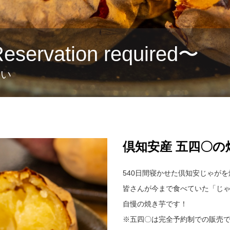
vation required〜
さい
倶知安産 五四〇の
540日間寝かせた倶知安じゃが
皆さんが今まで食べていた「じ
自慢の焼き芋です！
※五四〇は完全予約制での販売